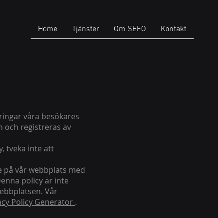
Home
Tjänster
Om SEFO
Kontakt
eringar våra besökares
n och registreras av
 tveka inte att
are på vår webbplats med
enna policy är inte
webbplatsen. Vår
acy Policy Generator
.