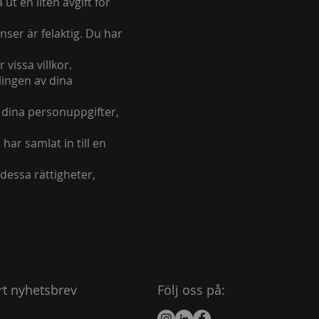
ut en liten avgift för
anser är felaktig. Du har
vissa villkor.
lingen av dina
 dina personuppgifter,
 har samlat in till en
dessa rättigheter,
t nyhetsbrev
Följ oss på: