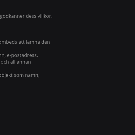
godkänner dess villkor.
 ombeds att lämna den
mn, e-postadress,
 och all annan
e objekt som namn,