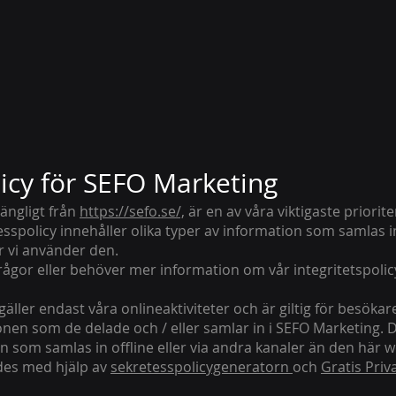
icy för SEFO Marketing
gängligt från
https://sefo.se/,
är en av våra viktigaste priorit
tesspolicy innehåller olika typer av information som samlas i
 vi använder den.
rågor eller behöver mer information om vår integritetspolicy,
äller endast våra onlineaktiviteter och är giltig för besök
en som de delade och / eller samlar in i SEFO Marketing. D
on som samlas in offline eller via andra kanaler än den här 
ades med hjälp av
sekretesspolicygeneratorn
och
Gratis Priv