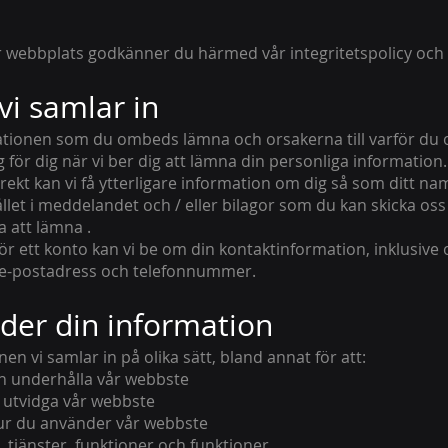
webbplats godkänner du härmed vår integritetspolicy och 
vi samlar in
ationen som du ombeds lämna och orsakerna till varför du
 för dig när vi ber dig att lämna din personliga information.
ekt kan vi få ytterligare information om dig så som ditt na
let i meddelandet och / eller bilagor som du kan skicka oss
a att lämna .
för ett konto kan vi be om din kontaktinformation, inklusiv
 e-postadress och telefonnummer.
der din information
n vi samlar in på olika sätt, bland annat för att:
ch underhålla vår webbste
 utvidga vår webbste
ur du använder vår webbste
 tjänster, funktioner och funktioner