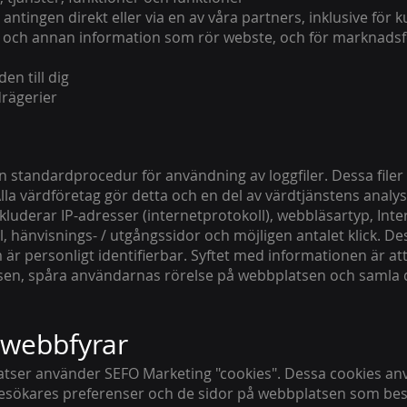
tingen direkt eller via en av våra partners, inklusive för ku
 och annan information som rör webste, och för marknadsf
n till dig
drägerier
n standardprocedur för användning av loggfiler. Dessa filer
lla värdföretag gör detta och en del av värdtjänstens analy
nkluderar IP-adresser (internetprotokoll), webbläsartyp, Inte
 hänvisnings- / utgångssidor och möjligen antalet klick. Dess
r personligt identifierbar. Syftet med informationen är att
sen, spåra användarnas rörelse på webbplatsen och samla
 webbfyrar
tser använder SEFO Marketing "cookies". Dessa cookies anv
besökares preferenser och de sidor på webbplatsen som bes