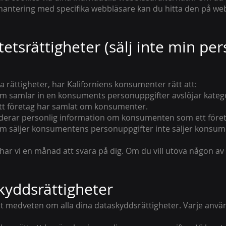
antering med specifika webbläsare kan du hitta den på we
etsrättigheter (sälj inte min per
a rättigheter, har Kaliforniens konsumenter rätt att:
som samlar in en konsuments personuppgifter avslöjar katego
tt företag har samlat om konsumenter.
raderar personlig information om konsumenten som ett föret
som säljer konsumentens personuppgifter inte säljer konsu
ar vi en månad att svara på dig. Om du vill utöva någon av 
yddsrättigheter
r helt medveten om alla dina dataskyddsrättigheter. Varje använ