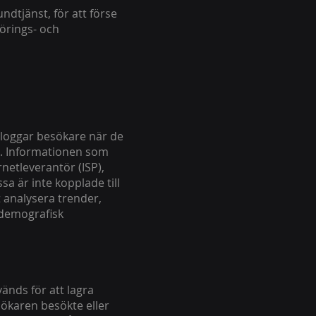
ndtjänst, för att förse
örings- och
 loggar besökare när de
s. Informationen som
rnetleverantör (ISP),
a är inte kopplade till
 analysera trender,
 demografisk
änds för att lagra
ökaren besökte eller