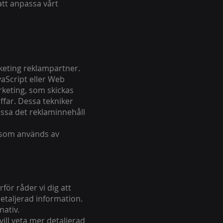
tt anpassa vårt
rketing reklampartner.
aScript eller Web
keting, som skickas
ffar. Dessa tekniker
assa det reklaminnehåll
es som används av
för råder vi dig att
etaljerad information.
nativ.
vill veta mer detaljerad