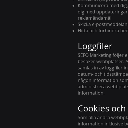
Kommunicera med dig, an
dig med uppdateringar
reklamändamål
Skicka e-postmeddelande
Hitta och förhindra be
Loggfiler
SEFO Marketing följer e
besöker webbplatser. A
samlas in av loggfiler i
datum- och tidsstämpel,
någon information som ä
administrera webbplat
information.
Cookies och
Som alla andra webbpla
information inklusive 