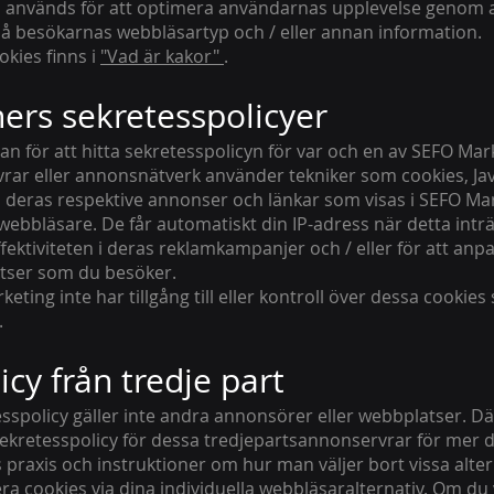
 används för att optimera användarnas upplevelse genom a
å besökarnas webbläsartyp och / eller annan information.
kies finns i
"Vad är kakor"
.
ers sekretesspolicyer
tan för att hitta sekretesspolicyn för var och en av SEFO Ma
rar eller annonsnätverk använder tekniker som cookies, Jav
deras respektive annonser och länkar som visas i SEFO Mar
 webbläsare. De får automatiskt din IP-adress när detta inträ
fektiviteten i deras reklamkampanjer och / eller för att anp
tser som du besöker.
eting inte har tillgång till eller kontroll över dessa cooki
.
icy från tredje part
spolicy gäller inte andra annonsörer eller webbplatser. Där
sekretesspolicy för dessa tredjepartsannonservrar för mer d
 praxis och instruktioner om hur man väljer bort vissa alter
era cookies via dina individuella webbläsaralternativ. Om du 